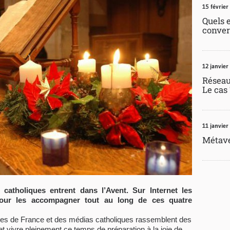
15 février
Quels 
conver
12 janvier
Réseaux
Le cas
11 janvier
Métave
atholiques entrent dans l’Avent. Sur Internet les
our les accompagner tout au long de ces quatre
ues de France et des médias catholiques rassemblent des
 vivre pleinement ce temps de préparation à la joie de