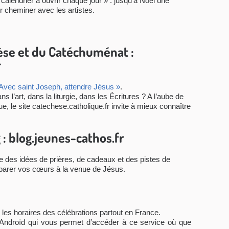
 calendrier à ouvrir chaque jour » : jusqu’à Noël une
r cheminer avec les artistes.
hèse et du Catéchuménat :
r
 Avec saint Joseph, attendre Jésus »
.
s l’art, dans la liturgie, dans les Écritures ? A l’aube de
que, le site catechese.catholique.fr invite à mieux connaître
: blog.jeunes-cathos.fr
 des idées de prières, de cadeaux et des pistes de
éparer vos cœurs à la venue de Jésus.
les horaires des célébrations partout en France.
et Androïd qui vous permet d’accéder à ce service où que