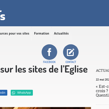
urces pour vos sites
Formation
Actualités
FACEBOOK
CONTACT
sur les sites de l’Eglise
ACTUAL
22 mai 20
« Est-c
crois ?
edin
WhatsApp
Quenti