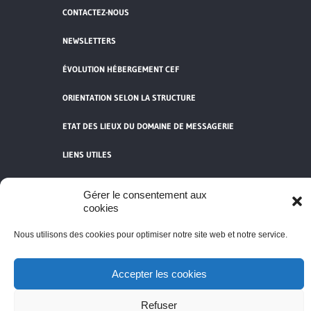
CONTACTEZ-NOUS
NEWSLETTERS
ÉVOLUTION HÉBERGEMENT CEF
ORIENTATION SELON LA STRUCTURE
ETAT DES LIEUX DU DOMAINE DE MESSAGERIE
LIENS UTILES
POLITIQUE DE COOKIES
Gérer le consentement aux
cookies
TOUS LES ARTICLES
Nous utilisons des cookies pour optimiser notre site web et notre service.
Accepter les cookies
Refuser
© tisserands.catholique.fr