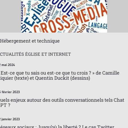
Hébergement et technique
CTUALITÉS ÉGLISE ET INTERNET
2 mai 2024
 Est-ce que tu sais ou est-ce que tu crois ? » de Camille
iquier (texte) et Quentin Duckit (dessins)
5 février 2023
uels enjeux autour des outils conversationnels tels Chat
PT ?
2 janvier 2023
éseaux sociaux : Jusqu’où la liberté ? Le cas Twitter