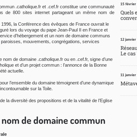
15 février
mmun .catholique.fr et .cef.fr constitue une communauté
Quels 
us de 800 sites internet partageant un même nom de
conver
1996, la Conférence des évêques de France ouvrait le
auguré lors du voyage du pape Jean-Paul II en France et
 service d’hébergement et un nom de domaine communs
12 janvier
 paroisses, mouvements, congrégations, services
Réseaux
Le cas
e nom de domaine .catholique.fr ou en .cef.fr, signe d’une
olique et d’un projet commun : l’annonce de la Bonne
été actuelle.
11 janvier
Métave
is pour l’ensemble du domaine témoignent d’une dynamique
incontournable sur la Toile.
la diversité des propositions et de la vitalité de l’Eglise
un nom de domaine commun
rale