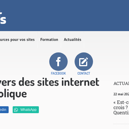
urces pour vos sites
Formation
Actualités
FACEBOOK
CONTACT
vers des sites internet
ACTUAL
holique
22 mai 20
« Est-c
crois ?
edin
WhatsApp
Quenti