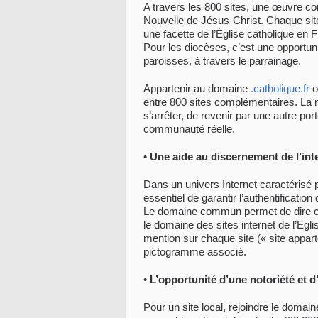
A travers les 800 sites, une œuvre co
Nouvelle de Jésus-Christ. Chaque site,
une facette de l’Église catholique en 
Pour les diocèses, c’est une opportuni
paroisses, à travers le parrainage.
Appartenir au domaine
.catholique.fr
o
entre 800 sites complémentaires. La mu
s’arrêter, de revenir par une autre por
communauté réelle.
•
Une aide au discernement de l’int
Dans un univers Internet caractérisé pa
essentiel de garantir l’authentification d
Le domaine commun permet de dire clai
le domaine des sites internet de l’Eglis
mention sur chaque site (« site apparte
pictogramme associé.
•
L’opportunité d’une notoriété et d’
Pour un site local, rejoindre le domaine 